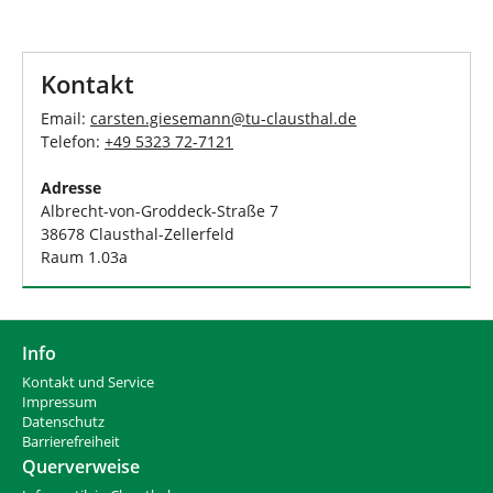
d
n
h
i
e
Kontakt
r
:
Email:
carsten.giesemann
@
tu-clausthal
.
de
Telefon:
+49 5323 72-7121
Adresse
Albrecht-von-Groddeck-Straße 7
38678 Clausthal-Zellerfeld
Raum 1.03a
Info
Kontakt und Service
Impressum
Datenschutz
Barrierefreiheit
Querverweise