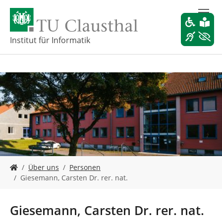
Z
u
m
H
Institut für Informatik
a
u
p
t
i
n
h
a
l
t
s
S
p
Über uns
Personen
i
r
Giesemann, Carsten Dr. rer. nat.
e
i
s
n
i
g
Giesemann, Carsten Dr. rer. nat.
n
e