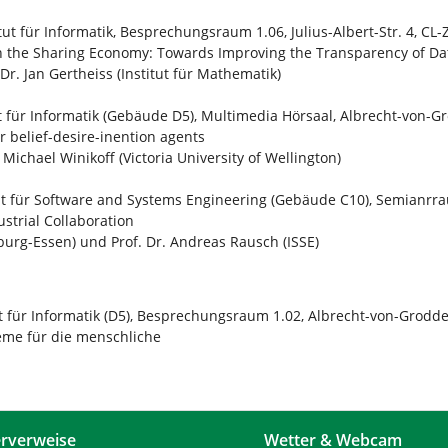
itut für Informatik, Besprechungsraum 1.06, Julius-Albert-Str. 4, CL-
in the Sharing Economy: Towards Improving the Transparency of Dat
 Dr. Jan Gertheiss (Institut für Mathematik)
ut für Informatik (Gebäude D5), Multimedia Hörsaal, Albrecht-von-Gro
 belief-desire-inention agents
 Michael Winikoff (Victoria University of Wellington)
ut für Software and Systems Engineering (Gebäude C10), Semianrra
trial Collaboration
sburg-Essen) und Prof. Dr. Andreas Rausch (ISSE)
ut für Informatik (D5), Besprechungsraum 1.02, Albrecht-von-Groddec
eme für die menschliche
rverweise
Wetter & Webcam