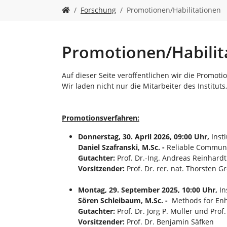
n
S
Forschung
Promotionen/Habilitationen
i
e
s
i
Promotionen/Habilit
n
d
Auf dieser Seite veröffentlichen wir die Promoti
h
Wir laden nicht nur die Mitarbeiter des Institut
i
e
r
Promotionsverfahren:
:
Donnerstag, 30. April 2026, 09:00 Uhr,
Inst
Daniel Szafranski, M.Sc. -
Reliable Communi
Gutachter:
Prof. Dr.-Ing. Andreas Reinhardt
Vorsitzender:
Prof. Dr. rer. nat. Thorsten G
Montag, 29. September 2025, 10:00 Uhr,
In
Sören Schleibaum, M.Sc. -
Methods for Enha
Gutachter:
Prof. Dr. Jörg P. Müller und Pro
Vorsitzender:
Prof. Dr. Benjamin Säfken