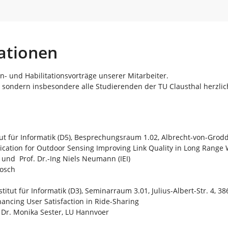
ationen
on- und Habilitationsvorträge unserer Mitarbeiter.
s, sondern insbesondere alle Studierenden der TU Clausthal herzlic
iut für Informatik (D5), Besprechungsraum 1.02, Albrecht-von-Grodde
cation for Outdoor Sensing Improving Link Quality in Long Range
 und Prof. Dr.-Ing Niels Neumann (IEI)
rosch
stitut für Informatik (D3), Seminarraum 3.01, Julius-Albert-Str. 4, 3
ncing User Satisfaction in Ride-Sharing
f. Dr. Monika Sester, LU Hannvoer