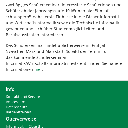
d
n
zweitägiges Schülerseminar. Interessierte Schülerinnen und
h
Schüler ab der Jahrgangsstufe 10 können hier "Uniluft
i
schnuppern", dabei erste Einblicke in die Fächer Informatik
e
und Wirtschaftsinformatik sowie die Technische Informatik
r
gewinnen und sich über Studienmöglichkeiten und
:
Berufsaussichten informieren.
Das Schülerseminar findet üblicherweise im Frühjahr
(zwischen März und Mai) statt. Sobald der Termin für
das kommende Schülerseminar
Informatik/Wirtschaftsinformatik feststeht, finden Sie nähere
Informationen
hier
.
Info
Kontakt und Service
Impressum
Datenschutz
Barrierefreiheit
Querverweise
Informatik in Clausthal