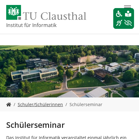
Z
u
m
H
Institut für Informatik
a
u
p
t
i
n
h
a
l
t
s
S
p
Schuler/Schülerinnen
Schülerseminar
i
r
e
i
s
n
Schülerseminar
i
g
n
e
Das Institut für Informatik veranstaltet einmal jährlich ein