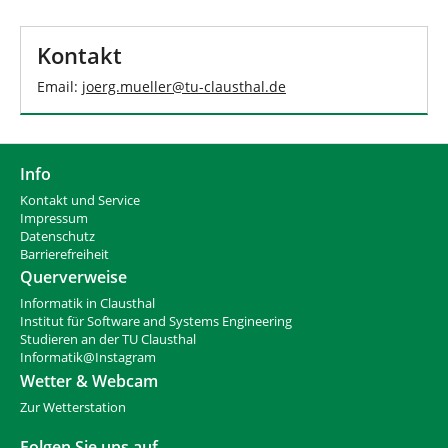
d
n
h
i
Kontakt
e
r
Email:
joerg.mueller
@
tu-clausthal
.
de
:
Info
Kontakt und Service
Impressum
Datenschutz
Barrierefreiheit
Querverweise
Informatik in Clausthal
Institut für Software and Systems Engineering
Studieren an der TU Clausthal
Informatik@Instagram
Wetter & Webcam
Zur Wetterstation
Folgen Sie uns auf