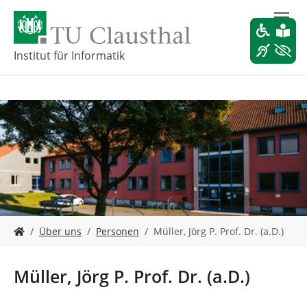
Z
u
m
H
Institut für Informatik
a
u
p
t
i
n
h
a
l
t
s
S
p
Über uns
Personen
Müller, Jörg P. Prof. Dr. (a.D.)
i
r
e
i
s
n
Müller, Jörg P. Prof. Dr. (a.D.)
i
g
n
e