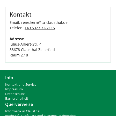
d
n
h
i
Kontakt
e
r
Email:
rene.kern
@
tu-clausthal
.
de
:
Telefon:
+49 5323 72-7115
Adresse
Julius-Albert-Str. 4
38678 Clausthal Zellerfeld
Raum 2.18
Info
Kontakt und Service
Impressum
Datenschutz
Barrierefreiheit
Querverweise
Informatik in Clausthal
Institut für Software and Systems Engineering