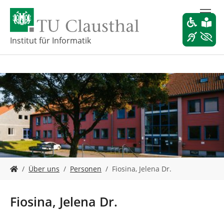
Z
u
m
H
Institut für Informatik
a
u
p
t
i
n
h
a
l
t
s
S
p
Über uns
Personen
Fiosina, Jelena Dr.
i
r
e
i
s
n
Fiosina, Jelena Dr.
i
g
n
e