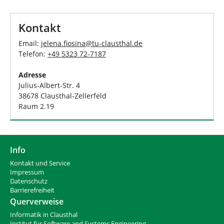
d
n
h
i
Kontakt
e
r
Email:
jelena.fiosina
@
tu-clausthal
.
de
:
Telefon:
+49 5323 72-7187
Adresse
Julius-Albert-Str. 4
38678 Clausthal-Zellerfeld
Raum 2.19
Info
Kontakt und Service
Impressum
Datenschutz
Barrierefreiheit
Querverweise
Informatik in Clausthal
Institut für Software and Systems Engineering