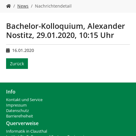
n
S
News
Nachrichtendetail
i
e
s
Bachelor-Kolloquium, Alexander
i
Nostitz, 29.01.2020, 10:15 Uhr
n
d
h
16.01.2020
i
e
Zurück
r
:
Info
Kontakt und Service
Impressum
Datenschutz
Barrierefreiheit
Querverweise
Informatik in Clausthal