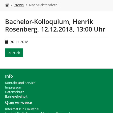
n
S
News
Nachrichtendetail
i
e
s
Bachelor-Kolloquium, Henrik
i
Rosenberg, 12.12.2018, 13:00 Uhr
n
d
h
30.11.2018
i
e
Zurück
r
:
Info
Kontakt und Service
Impressum
Datenschutz
Barrierefreiheit
Querverweise
Informatik in Clausthal